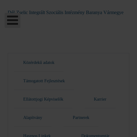
Dél-Zselic Integrált Szociális Intézmény Baranya Vármegye
Közérdekű adatok
Támogatott Fejlesztések
Ellátottjogi Képviselők
Karrier
Alapítvány
Partnerek
Hasznos Linkek
Dokumentumtár