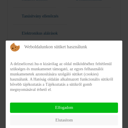
Tanúsítvány ellenőrzés
Elektronikus aláírások
Weboldalunkon sütiket használunk
A delzseliceszi.hu-n kizárólag az oldal működéséhez feltétlenül
szükséges és munkamenet támogató, az egyes felhasználói
munkamenetek azonosítására szolgáló sütiket (cookies)
használunk. A Hatóság oldalán alkalmazott funkcionális sütikről
bővebb tájékoztatás a Tájékoztatás a sütikről gomb
megnyomásával érhető el.
Dokumentumok
Elfogadom
KATEGÓRIÁK
Elutasítom
Archívum