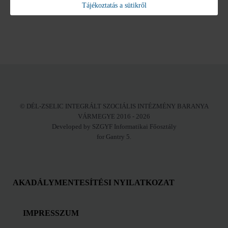
Tájékoztatás a sütikről
© DÉL-ZSELIC INTEGRÁLT SZOCIÁLIS INTÉZMÉNY BARANYA
VÁRMEGYE 2016 - 2026
Developed by SZGYF Informatikai Főosztály
for Gantry 5.
AKADÁLYMENTESÍTÉSI NYILATKOZAT
IMPRESSZUM