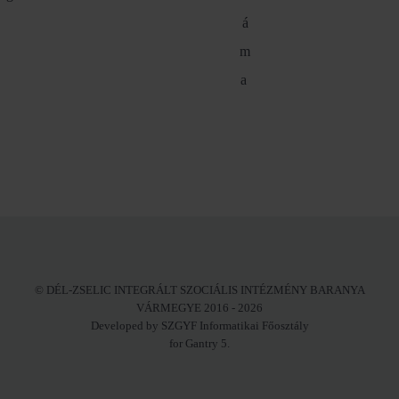
á
m
a
© DÉL-ZSELIC INTEGRÁLT SZOCIÁLIS INTÉZMÉNY BARANYA
VÁRMEGYE 2016 - 2026
Developed by SZGYF Informatikai Főosztály
for Gantry 5.