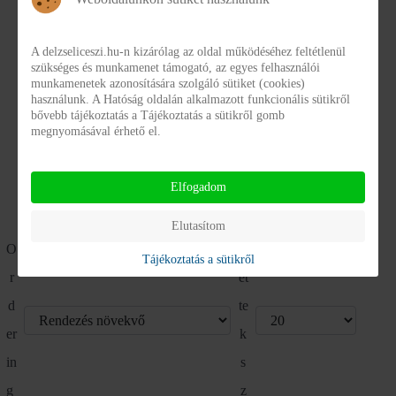
Statisztikák közérdekű adatokról - Archívum
(1)
A delzseliceszi.hu-n kizárólag az oldal működéséhez feltétlenül
NAIH adatlap - 2025
szükséges és munkamenet támogató, az egyes felhasználói
NAIH_adatlap_2025.pdf
munkamenetek azonosítására szolgáló sütiket (cookies)
használunk. A Hatóság oldalán alkalmazott funkcionális sütikről
Részletek
Letöltés
bővebb tájékoztatás a Tájékoztatás a sütikről gomb
megnyomásával érhető el.
K
Elfogadom
ij
el
Elutasítom
O
z
Tájékoztatás a sütikről
r
et
d
te
er
k
in
s
g
z