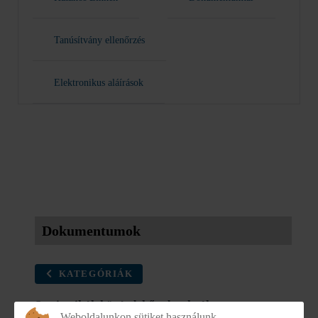
Tanúsítvány ellenőrzés
Elektronikus aláírások
Dokumentumok
KATEGÓRIÁK
Statisztikák közérdekű adatokról
Weboldalunkon sütiket használunk