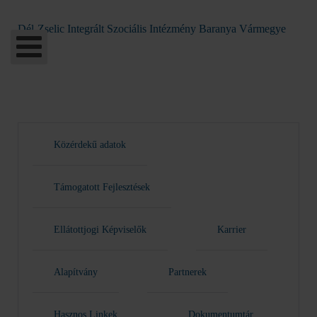
Dél-Zselic Integrált Szociális Intézmény Baranya Vármegye
Közérdekű adatok
Támogatott Fejlesztések
Ellátottjogi Képviselők
Karrier
Alapítvány
Partnerek
Hasznos Linkek
Dokumentumtár