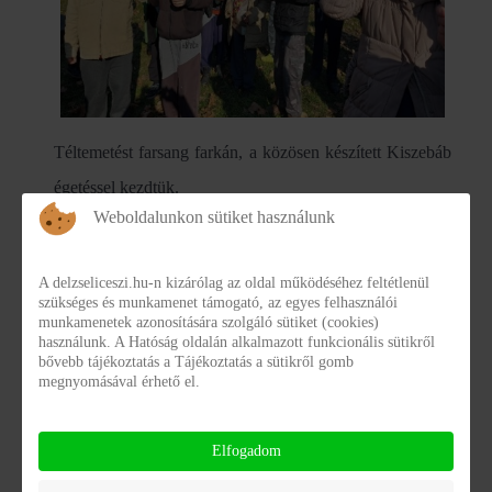
Téltemetést farsang farkán, a közösen készített Kiszebáb
égetéssel kezdtük.
Weboldalunkon sütiket használunk
A delzseliceszi.hu-n kizárólag az oldal működéséhez feltétlenül
szükséges és munkamenet támogató, az egyes felhasználói
munkamenetek azonosítására szolgáló sütiket (cookies)
használunk. A Hatóság oldalán alkalmazott funkcionális sütikről
bővebb tájékoztatás a Tájékoztatás a sütikről gomb
megnyomásával érhető el.
Elfogadom