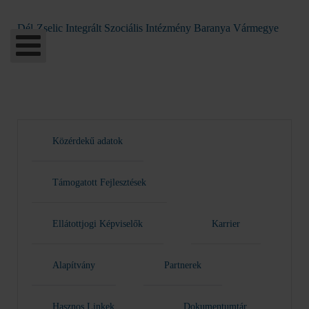
Dél-Zselic Integrált Szociális Intézmény Baranya Vármegye
Közérdekű adatok
Támogatott Fejlesztések
Ellátottjogi Képviselők
Karrier
Alapítvány
Partnerek
Hasznos Linkek
Dokumentumtár