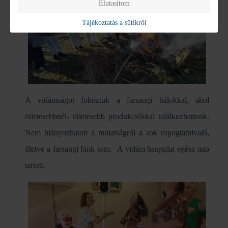
Elutasítom
Tájékoztatás a sütikről
A vidámságot fokoztuk a farsangi bálokkal, ahol
ötletesebbnél- ötletesebb produkciókkal találkozhattunk.
Nem hiányozhatott a mulatságról a sok ropogtatnivaló,
illetve a farsangi fánk sem. A vidám hangulat egész nap
tartott.