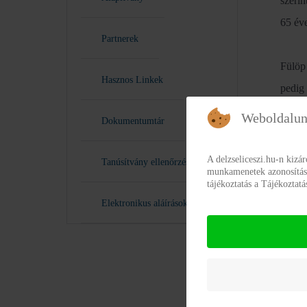
szeri
65 éve
Partnerek
Fülöp
Hasznos Linkek
pedig
ezért 
Weboldalun
Dokumentumtár
Közlé
A delzseliceszi.hu-n kizá
Tanúsítvány ellenőrzés
munkamenetek azonosításár
diszp
tájékoztatás a Tájékoztat
haszn
Elektronikus aláírások
államt
Fülöp
csalá