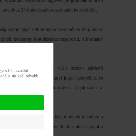
gon. A szerdán kezdődött négyéves programban minden
, amelyhez 24 órás diszpécserszolgálat kapcsolódik.
ség szerint saját otthonukban szeretnének élni, ehhez
 növeli, közösségi kötődéseiket megerősíti. A kormány
özre és a hozzá tartozó, 0-24 órában elérhető
gyes felhasználói
onális sütikről bővebb
elüli magyar állampolgár alanyi jogon igényelhet, és
 ember életébe hoznak biztonságot - fogalmazott az
, a kormány célja, hogy az idős emberek lehetőleg a
s fejlesztéssel minden 65 éven felüli ember nagyobb