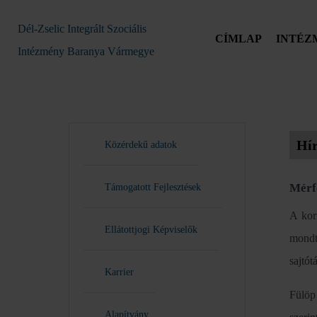
Dél-Zselic Integrált Szociális
CÍMLAP
INTÉZ
Intézmény Baranya Vármegye
Hí
Közérdekű adatok
Mérf
Támogatott Fejlesztések
A kor
Ellátottjogi Képviselők
mondt
sajtót
Karrier
Fülöp
Alapítvány