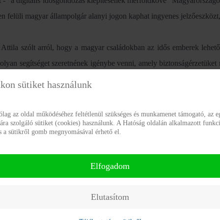
nt - "a digitális idősgondozás kiépítésének mérföldköve" Magyarorszá
n felüli magyar állampolgár alanyi jogon kaphat ingyenes jelzőeszközt
 Attila szólt arról, hogy a magyar családokban az idős emberek lehető
 olyan segítséget szeretnének igénybe venni, amely biztonságérzetüket
indítja el a Gondosóra országos programot - fűzte hozzá.
kon sütiket használunk
se szerint a következő négy évben olyan ingyenes jelzőeszk
rólag az oldal működéséhez feltétlenül szükséges és munkamenet támogató, az e
a szolgáló sütiket (cookies) használunk. A Hatóság oldalán alkalmazott funkci
écserközpontra alapuló szolgáltatás épül ki, amelyet minden 65 éven f
ás a sütikről gomb megnyomásával érhető el.
álhat ingyenesen. Ezzel a kezdeményezéssel csaknem 1,5 millió idős
itkár.
Elfogadom
 Attila azt mondta, a Gondosóra a családközpontú idősgondozás kulcsa
Elutasítom
djukkal, hozzátartozóik közelében élhessenek. A most induló digitáli