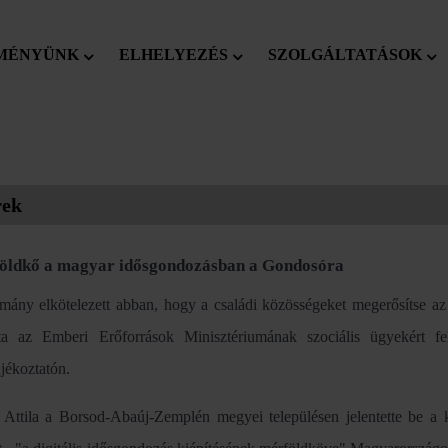
MÉNYÜNK
ELHELYEZÉS
SZOLGÁLTATÁSOK
rek
öldkő a magyar idősgondozásban a Gondosóra
mány elkötelezett abban, hogy a családi közösségeket megerősítse az 
a az Emberi Erőforrások Minisztériumának szociális ügyekért fel
ájékoztatón.
 Attila a Borsod-Abaúj-Zemplén megyei településen jelentette be a