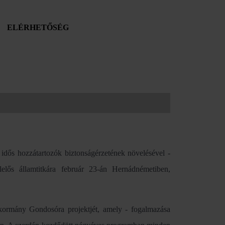
ELÉRHETŐSÉG
idős hozzátartozók biztonságérzetének növelésével -
elős államtitkára február 23-án Hernádnémetiben,
 kormány Gondosóra projektjét, amely - fogalmazása