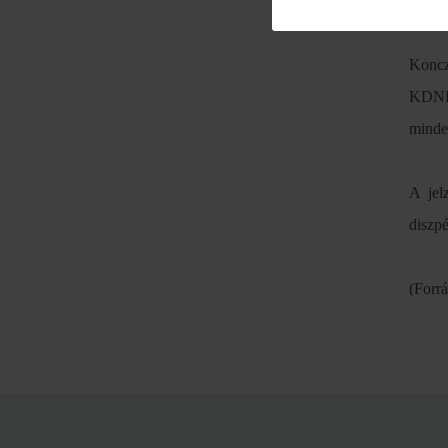
bizton
Koncz
KDNP-
minde
A jel
diszpé
(Forr