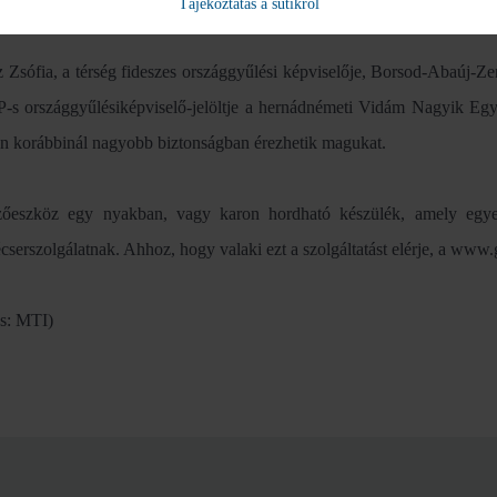
ságban érezheti magát - hangsúlyozta.
Tájékoztatás a sütikről
 Zsófia, a térség fideszes országgyűlési képviselője, Borsod-Abaúj-Z
s országgyűlésiképviselő-jelöltje a hernádnémeti Vidám Nagyik Egye
n korábbinál nagyobb biztonságban érezhetik magukat.
zőeszköz egy nyakban, vagy karon hordható készülék, amely egy
cserszolgálatnak. Ahhoz, hogy valaki ezt a szolgáltatást elérje, a www
ás: MTI)