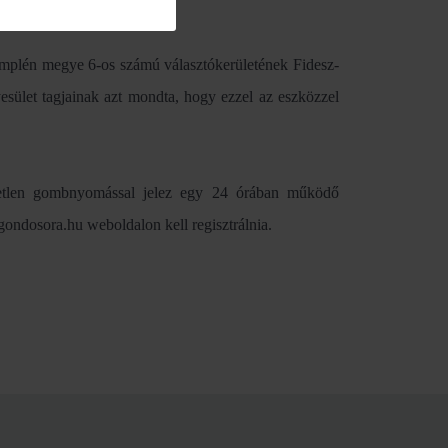
emplén megye 6-os számú választókerületének Fidesz-
sület tagjainak azt mondta, hogy ezzel az eszközzel
etlen gombnyomással jelez egy 24 órában működő
.gondosora.hu weboldalon kell regisztrálnia.